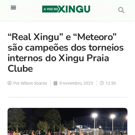
“Real Xingu” e “Meteoro”
são campeões dos torneios
internos do Xingu Praia
Clube
Por
Wilson Soares
9 novembro, 2025
12:50