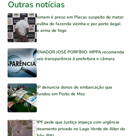
Outras notícias
Homem é preso em Placas suspeito de matar
novilha de fazenda vizinha e por porte ilegal
de arma de fogo
SENADOR JOSÉ PORFÍRIO: MPPA recomenda
mais transparência à prefeitura e câmara
MP denuncia donos de embarcação que
afundou em Porto de Moz
MPF pede que Justiça impeça com urgência
loteamento privado no Lago Verde de Alter do
Chão (PA)