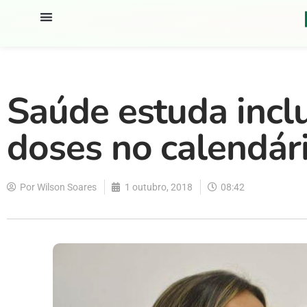
Saúde estuda incl
doses no calendár
Por
Wilson Soares
1 outubro, 2018
08:42