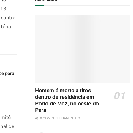
 13
 contra
téria
be para
Homem é morto a tiros
dentro de residência em
Porto de Moz, no oeste do
Pará
omitê
0 COMPARTILHAMENTOS
nal de