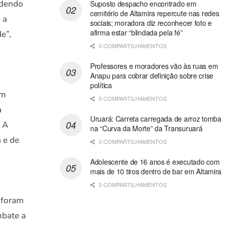
ndendo
Suposto despacho encontrado em
cemitério de Altamira repercute nas redes
 a
sociais; moradora diz reconhecer foto e
afirma estar “blindada pela fé”
e”,
0 COMPARTILHAMENTOS
Professores e moradores vão às ruas em
Anapu para cobrar definição sobre crise
política
am
0 COMPARTILHAMENTOS
a
Uruará: Carreta carregada de arroz tomba
. A
na “Curva da Morte” da Transuruará
a e de
0 COMPARTILHAMENTOS
Adolescente de 16 anos é executado com
mais de 10 tiros dentro de bar em Altamira
0 COMPARTILHAMENTOS
 foram
mbate a