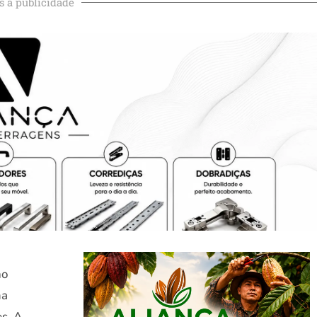
s a publicidade
no
ma
s. A