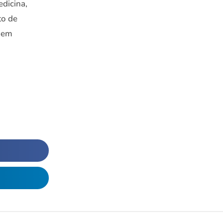
edicina,
to de
s em