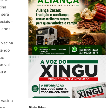
cina
 será
eciais –
 anos.
 vacina
 tendo
que
so vai
ou a
 vacina
Mais lidas
omo