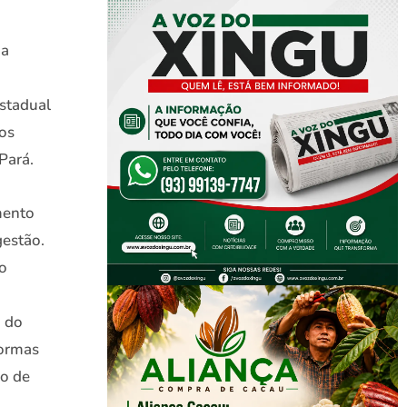
da
estadual
os
Pará.
mento
gestão.
o
, do
formas
do de