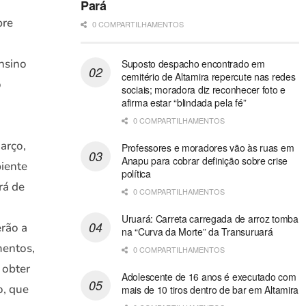
Pará
bre
0 COMPARTILHAMENTOS
nsino
Suposto despacho encontrado em
cemitério de Altamira repercute nas redes
o
sociais; moradora diz reconhecer foto e
afirma estar “blindada pela fé”
0 COMPARTILHAMENTOS
março,
Professores e moradores vão às ruas em
Anapu para cobrar definição sobre crise
iente
política
rá de
0 COMPARTILHAMENTOS
Uruará: Carreta carregada de arroz tomba
erão a
na “Curva da Morte” da Transuruará
mentos,
0 COMPARTILHAMENTOS
a obter
Adolescente de 16 anos é executado com
o, que
mais de 10 tiros dentro de bar em Altamira