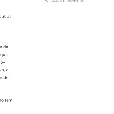
0 COMPARTILHAMENTOS
outras
ém da
 que
no-
vo, a
 redes
ino (em