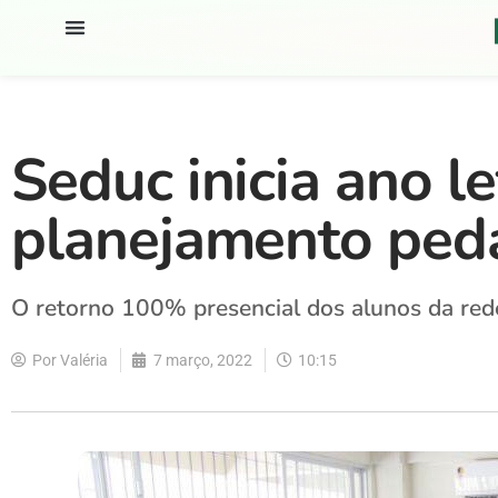
Seduc inicia ano l
planejamento ped
O retorno 100% presencial dos alunos da rede
Por
Valéria
7 março, 2022
10:15