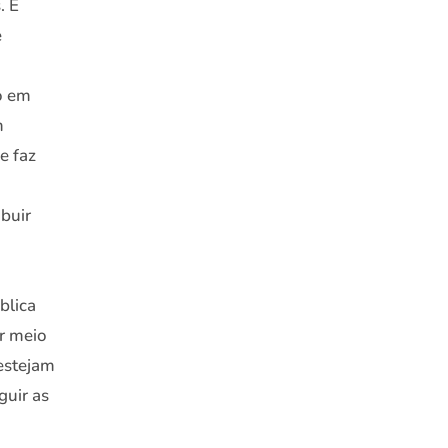
. É
e
ão em
m
e faz
buir
blica
or meio
estejam
guir as