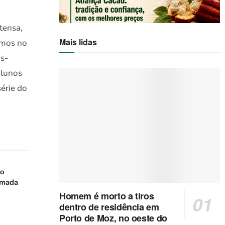
tensa,
Mais lidas
emos no
s-
alunos
série do
do
amada
Homem é morto a tiros
dentro de residência em
Porto de Moz, no oeste do