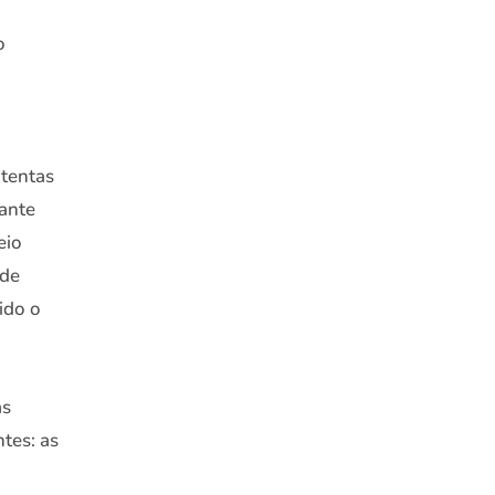
o
atentas
tante
eio
 de
ido o
as
tes: as