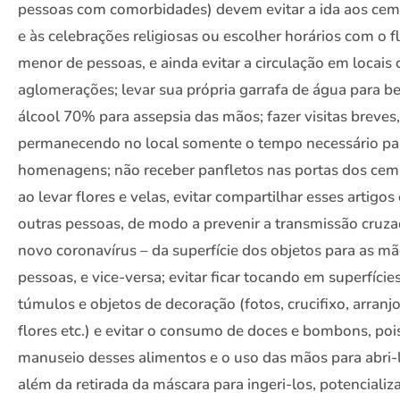
pessoas com comorbidades) devem evitar a ida aos cemi
e às celebrações religiosas ou escolher horários com o f
menor de pessoas, e ainda evitar a circulação em locais
aglomerações; levar sua própria garrafa de água para b
álcool 70% para assepsia das mãos; fazer visitas breves,
permanecendo no local somente o tempo necessário pa
homenagens; não receber panfletos nas portas dos cemi
ao levar flores e velas, evitar compartilhar esses artigo
outras pessoas, de modo a prevenir a transmissão cruz
novo coronavírus – da superfície dos objetos para as m
pessoas, e vice-versa; evitar ficar tocando em superfíci
túmulos e objetos de decoração (fotos, crucifixo, arranj
flores etc.) e evitar o consumo de doces e bombons, poi
manuseio desses alimentos e o uso das mãos para abri-
além da retirada da máscara para ingeri-los, potencializa