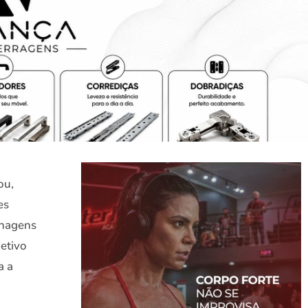
ou,
es
enagens
etivo
a a