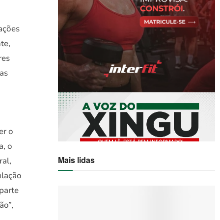
tações
te,
res
ias
er o
a, o
Mais lidas
al,
ulação
parte
ão”,