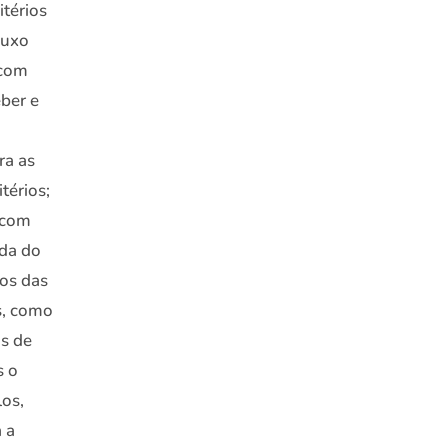
térios
luxo
 com
eber e
ra as
térios;
s com
ada do
ãos das
es, como
os de
s o
los,
 a