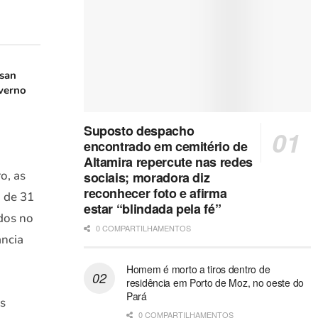
san
verno
Suposto despacho
encontrado em cemitério de
Altamira repercute nas redes
o, as
sociais; moradora diz
reconhecer foto e afirma
, de 31
estar “blindada pela fé”
idos no
0 COMPARTILHAMENTOS
ância
Homem é morto a tiros dentro de
residência em Porto de Moz, no oeste do
Pará
s
0 COMPARTILHAMENTOS