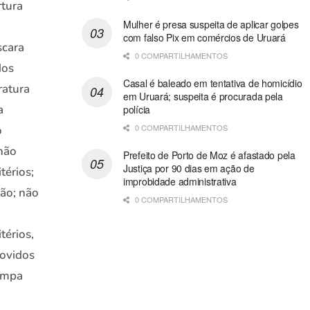
rtura
Mulher é presa suspeita de aplicar golpes
com falso Pix em comércios de Uruará
scara
0 COMPARTILHAMENTOS
dos
Casal é baleado em tentativa de homicídio
ratura
em Uruará; suspeita é procurada pela
a
polícia
0 COMPARTILHAMENTOS
o
 não
Prefeito de Porto de Moz é afastado pela
Justiça por 90 dias em ação de
térios;
improbidade administrativa
ão; não
0 COMPARTILHAMENTOS
érios,
rovidos
tampa