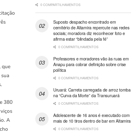
0 COMPARTILHAMENTOS
citação
rês
Suposto despacho encontrado em
cemitério de Altamira repercute nas redes
sociais; moradora diz reconhecer foto e
afirma estar “blindada pela fé”
0 COMPARTILHAMENTOS
Professores e moradores vão às ruas em
Anapu para cobrar definição sobre crise
, que
política
 sua
0 COMPARTILHAMENTOS
.
Uruará: Carreta carregada de arroz tomba
na “Curva da Morte” da Transuruará
de 380
0 COMPARTILHAMENTOS
rviços
Adolescente de 16 anos é executado com
ão. A
mais de 10 tiros dentro de bar em Altamira
echo
0 COMPARTILHAMENTOS