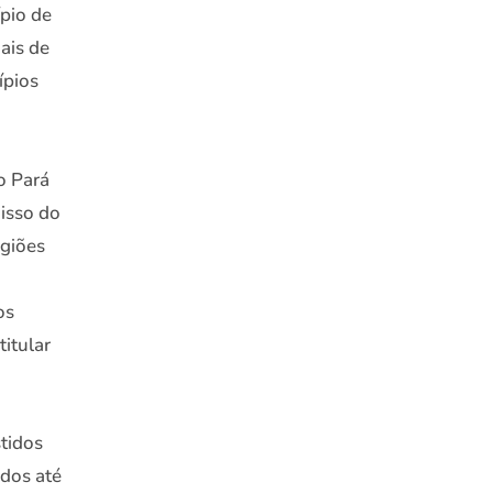
ípio de
ais de
ípios
o Pará
isso do
giões
os
itular
stidos
idos até