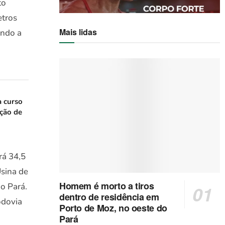
to
etros
Mais lidas
ando a
a curso
ação de
rá 34,5
Usina de
Homem é morto a tiros
o Pará.
dentro de residência em
odovia
Porto de Moz, no oeste do
Pará