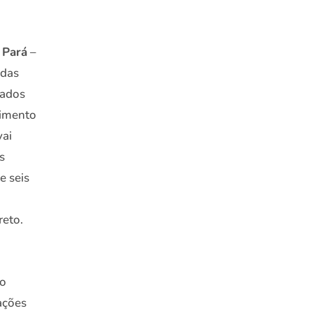
 Pará
–
 das
tados
vimento
vai
s
e seis
reto.
co
ações