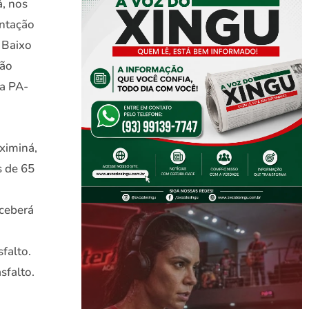
á, nos
entação
 Baixo
rão
 a PA-
ximiná,
s de 65
eceberá
falto.
sfalto.