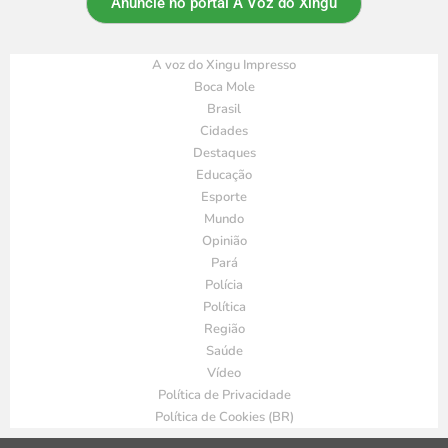
Anuncie no portal A Voz do Xingu
A voz do Xingu Impresso
Boca Mole
Brasil
Cidades
Destaques
Educação
Esporte
Mundo
Opinião
Pará
Polícia
Política
Região
Saúde
Vídeo
Política de Privacidade
Política de Cookies (BR)