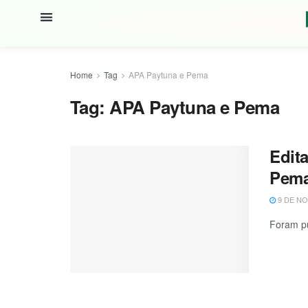
Home
Tag
APA Paytuna e Pema
Tag:
APA Paytuna e Pema
Edit
Pem
9 DE NO
Foram pu