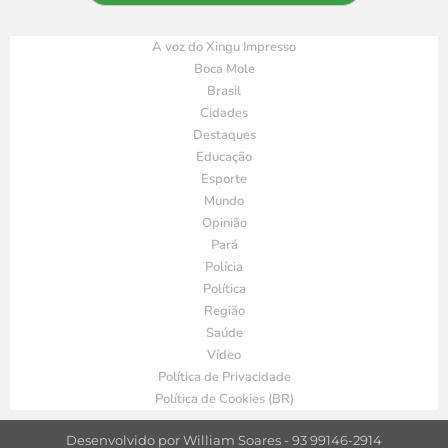
A voz do Xingu Impresso
Boca Mole
Brasil
Cidades
Destaques
Educação
Esporte
Mundo
Opinião
Pará
Polícia
Política
Região
Saúde
Vídeo
Política de Privacidade
Política de Cookies (BR)
Desenvolvido por William Soares - 93 99146-2914