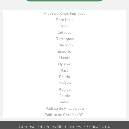
A voz do Xingu Impresso
Boca Mole
Brasil
Cidades
Destaques
Educação
Esporte
Mundo
Opinião
Pará
Polícia
Política
Região
Saúde
Vídeo
Política de Privacidade
Política de Cookies (BR)
Desenvolvido por William Soares - 93 99146-2914