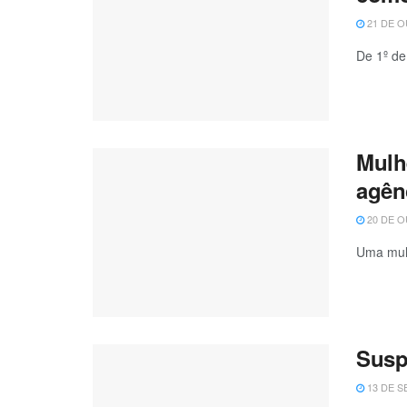
21 DE O
De 1º de
Mulh
agên
20 DE O
Uma mulh
Susp
13 DE S