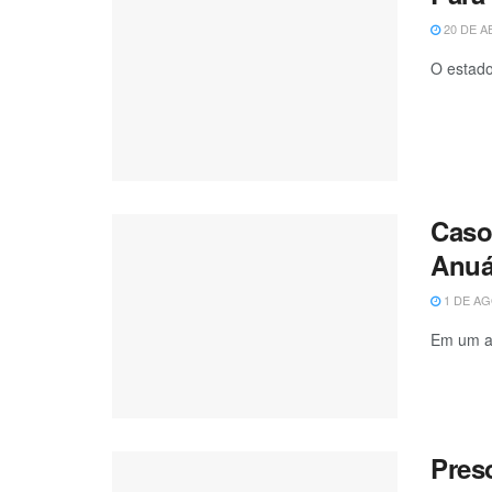
20 DE A
O estado
Caso
Anuá
1 DE AG
Em um an
Pres