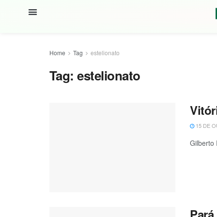
Home
Tag
estelionato
Tag:
estelionato
Vitór
15 DE O
Gilberto
Pará