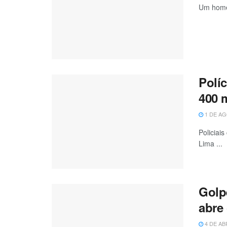
Um homem
Polí
400 m
1 DE AG
Policiai
Lima ...
Golpe
abre
4 DE AB