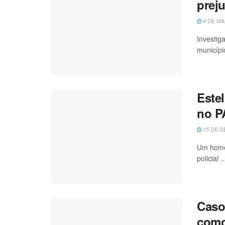
preju
4 DE MA
Investig
município
Este
no P
15 DE D
Um homem
policial ..
Caso
como