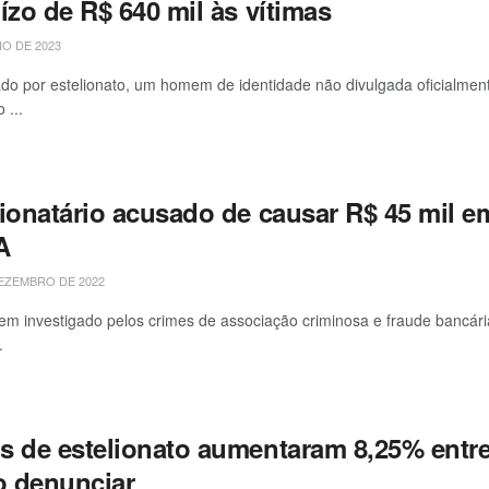
ízo de R$ 640 mil às vítimas
IO DE 2023
ado por estelionato, um homem de identidade não divulgada oficialment
 ...
lionatário acusado de causar R$ 45 mil e
A
EZEMBRO DE 2022
 investigado pelos crimes de associação criminosa e fraude bancária 
.
s de estelionato aumentaram 8,25% entre 
 denunciar