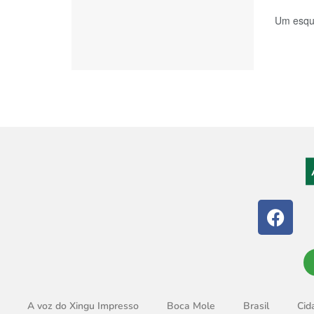
Um esque
A voz do Xingu Impresso
Boca Mole
Brasil
Cid