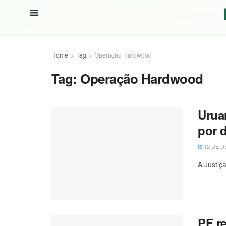
Home
Tag
Operação Hardwood
Tag:
Operação Hardwood
Urua
por 
12 DE D
A Justiç
PF r