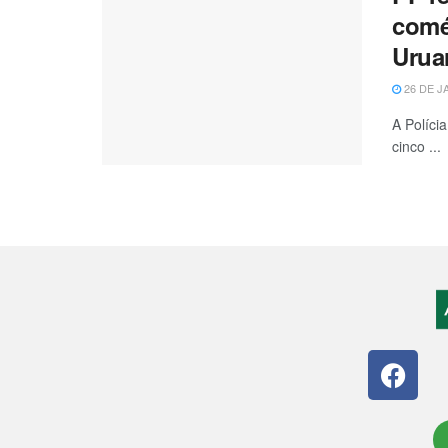
comé
Urua
26 DE J
A Políci
cinco ...