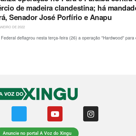
rcio de madeira clandestina; há manda
rá, Senador José Porfírio e Anapu
ANEIRO DE 2022
a Federal deflagrou nesta terça-feira (26) a operação "Hardwood" p
Anuncie no portal A Voz do Xingu