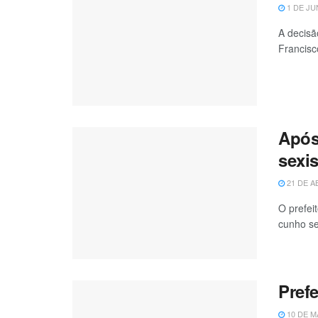
1 DE JU
A decisã
Francisco
Após 
sexis
21 DE A
O prefei
cunho sex
Pref
10 DE M