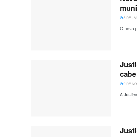
muni
3 DE JA
O novo p
Just
cabe
9 DE NO
A Justiç
Justi