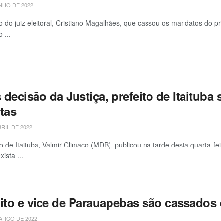
NHO DE 2022
o do juiz eleitoral, Cristiano Magalhães, que cassou os mandatos do p
 ...
decisão da Justiça, prefeito de Itaituba 
tas
BRIL DE 2022
to de Itaituba, Valmir Climaco (MDB), publicou na tarde desta quarta-fe
ista ...
eito e vice de Parauapebas são cassados 
ARÇO DE 2022