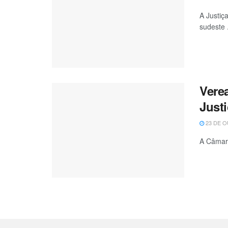
A Justiç
sudeste .
Vere
Just
23 DE O
A Câmara