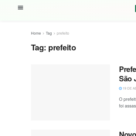
Home
Tag
prefeito
Tag:
prefeito
Prefe
São 
19 DE A
O prefei
foi assas
Novo