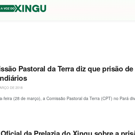
ssão Pastoral da Terra diz que prisão de
undiários
ARÇO DE 2018
a-feira (28 de março), a Comissão Pastoral da Terra (CPT) no Pará div
Oficial da Prelazia do Xingu sobre a pri