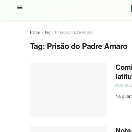
Home
Tag
Prisão do Padre Amaro
Tag:
Prisão do Padre Amaro
Comi
latif
28 DE M
Na quart
Nota 