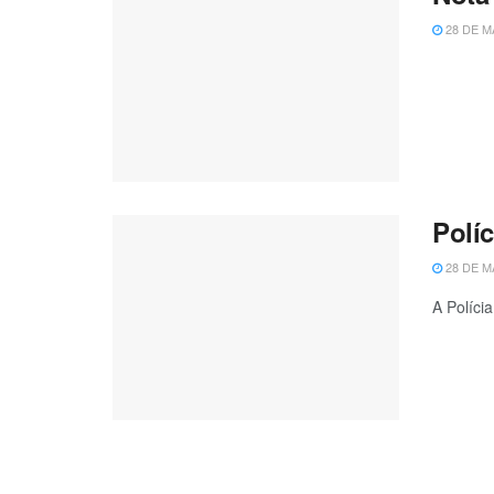
28 DE M
Polí
28 DE M
A Políci