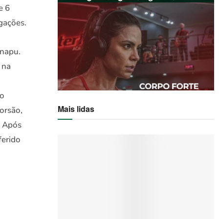
e 6
gações.
Anapu.
 na
to
Mais lidas
torsão,
. Após
ferido