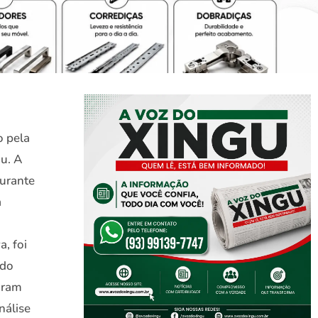
o pela
gu. A
durante
a
, foi
 do
oram
nálise