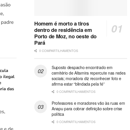
vasão
e,
 padre
Homem é morto a tiros
dentro de residência em
Porto de Moz, no oeste do
Pará
0 COMPARTILHAMENTOS
Suposto despacho encontrado em
icula
cemitério de Altamira repercute nas redes
o ilegal
sociais; moradora diz reconhecer foto e
e
afirma estar “blindada pela fé”
ria das
0 COMPARTILHAMENTOS
Professores e moradores vão às ruas em
Anapu para cobrar definição sobre crise
es,
política
0 COMPARTILHAMENTOS
e e de