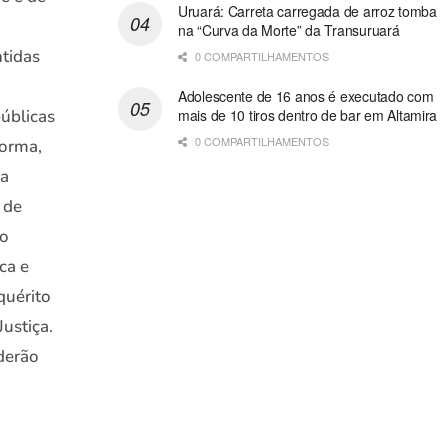
Uruará: Carreta carregada de arroz tomba
na “Curva da Morte” da Transuruará
tidas
0 COMPARTILHAMENTOS
Adolescente de 16 anos é executado com
públicas
mais de 10 tiros dentro de bar em Altamira
0 COMPARTILHAMENTOS
forma,
ma
 de
 o
ca e
nquérito
ustiça.
derão