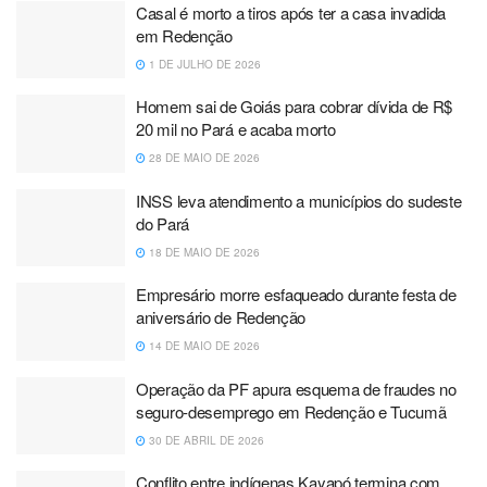
Casal é morto a tiros após ter a casa invadida
em Redenção
1 DE JULHO DE 2026
Homem sai de Goiás para cobrar dívida de R$
20 mil no Pará e acaba morto
28 DE MAIO DE 2026
INSS leva atendimento a municípios do sudeste
do Pará
18 DE MAIO DE 2026
Empresário morre esfaqueado durante festa de
aniversário de Redenção
14 DE MAIO DE 2026
Operação da PF apura esquema de fraudes no
seguro-desemprego em Redenção e Tucumã
30 DE ABRIL DE 2026
Conflito entre indígenas Kayapó termina com