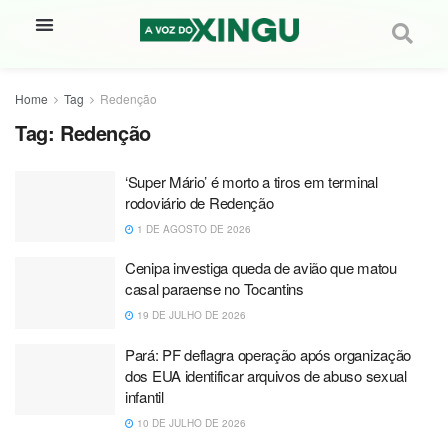
Home
Tag
Redenção
Tag:
Redenção
‘Super Mário’ é morto a tiros em terminal
rodoviário de Redenção
1 DE AGOSTO DE 2026
Cenipa investiga queda de avião que matou
casal paraense no Tocantins
19 DE JULHO DE 2026
Pará: PF deflagra operação após organização
dos EUA identificar arquivos de abuso sexual
infantil
10 DE JULHO DE 2026