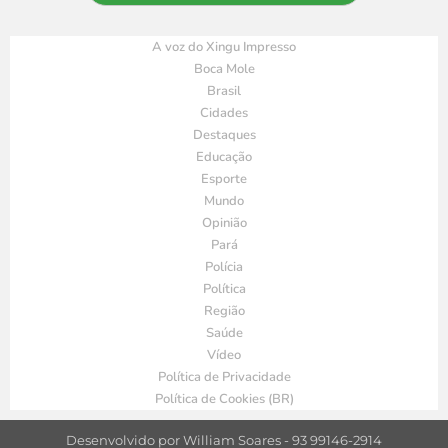
A voz do Xingu Impresso
Boca Mole
Brasil
Cidades
Destaques
Educação
Esporte
Mundo
Opinião
Pará
Polícia
Política
Região
Saúde
Vídeo
Política de Privacidade
Política de Cookies (BR)
Desenvolvido por William Soares - 93 99146-2914