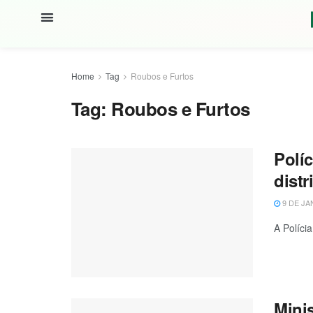
Home
Tag
Roubos e Furtos
Tag:
Roubos e Furtos
Políc
distr
9 DE JA
A Políci
Minis