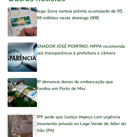
Mega-Sena sorteia prêmio acumulado de R$
165 milhões neste domingo (9/8)
SENADOR JOSÉ PORFÍRIO: MPPA recomenda
mais transparência à prefeitura e câmara
MP denuncia donos de embarcação que
afundou em Porto de Moz
MPF pede que Justiça impeça com urgência
loteamento privado no Lago Verde de Alter do
Chão (PA)