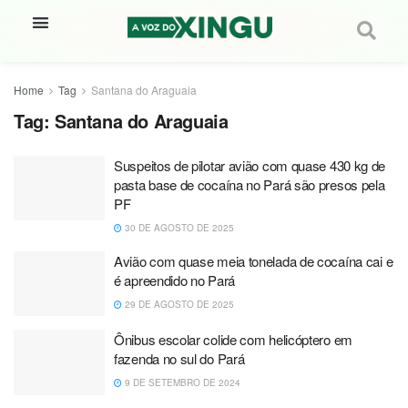
Home
Tag
Santana do Araguaia
Tag:
Santana do Araguaia
Suspeitos de pilotar avião com quase 430 kg de
pasta base de cocaína no Pará são presos pela
PF
30 DE AGOSTO DE 2025
Avião com quase meia tonelada de cocaína cai e
é apreendido no Pará
29 DE AGOSTO DE 2025
Ônibus escolar colide com helicóptero em
fazenda no sul do Pará
9 DE SETEMBRO DE 2024