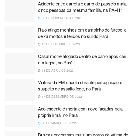
Acidente entre carreta e carro de passeio mata
cinco pessoas da mesma família, na PA-411
26 DE NOVEMBRO DE 2023
Raio atinge meninos em campinho de futebol e
deixa mortos e feridos no sul do Pará
12 DE OUTUBRO DE 2023
Casal morre afogado dentro de carro após cair
em lagoa, no Pará
13 DE ABRIL DE 2023
Viatura da PM capota durante perseguição e
suspeito de assalto foge, no Pará
17 DE DEZEMBRO DE 2022
Adolescente é morta com nove facadas pela
própria irmã, no Pará
28 DE MARÇO DE 2022
Buscas encontram mais um corpo de vítima de