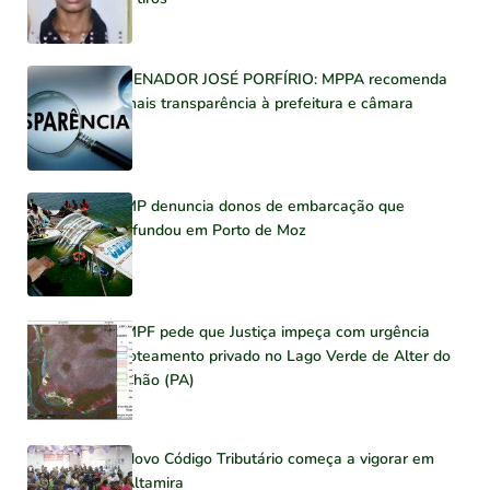
SENADOR JOSÉ PORFÍRIO: MPPA recomenda
mais transparência à prefeitura e câmara
MP denuncia donos de embarcação que
afundou em Porto de Moz
MPF pede que Justiça impeça com urgência
loteamento privado no Lago Verde de Alter do
Chão (PA)
Novo Código Tributário começa a vigorar em
Altamira