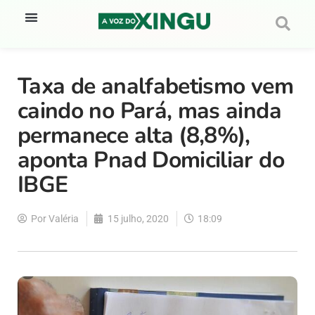
Taxa de analfabetismo vem
caindo no Pará, mas ainda
permanece alta (8,8%),
aponta Pnad Domiciliar do
IBGE
Por
Valéria
15 julho, 2020
18:09