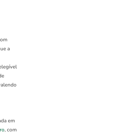
 com
que a
elegível
de
 valendo
tada em
ro
, com