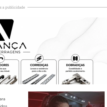
s a publicidade
ara
idos