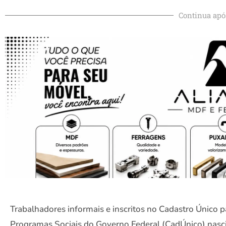
Continua apó
Trabalhadores informais e inscritos no Cadastro Único p
Programas Sociais do Governo Federal (CadÚnico) nasc