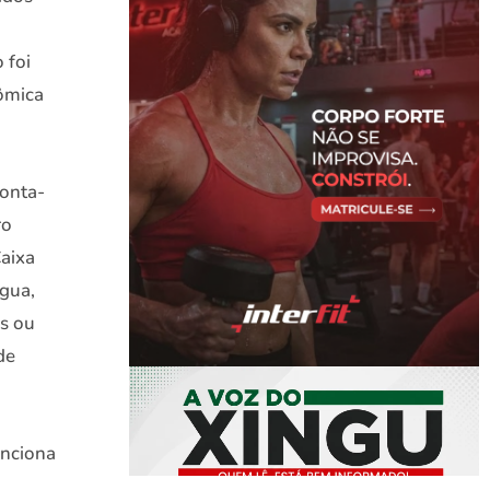
 foi
ômica
onta-
ro
aixa
gua,
is ou
de
unciona