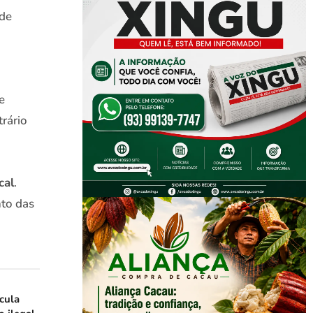
 de
e
rário
cal
.
nto das
icula