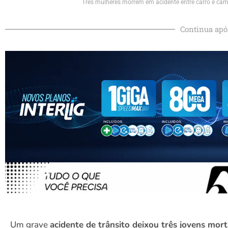
Três mulheres morrem em acidente entre carro e cam
Continua apó
Um grave
acidente de trânsito deixou três jovens mor