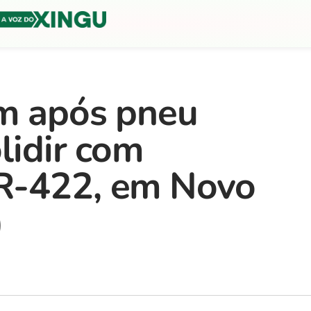
em após pneu
lidir com
R-422, em Novo
)