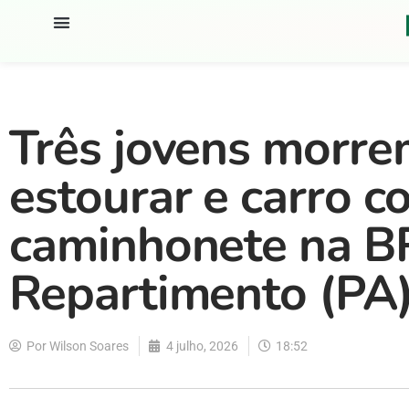
Três jovens morr
estourar e carro co
caminhonete na B
Repartimento (PA
Por
Wilson Soares
4 julho, 2026
18:52