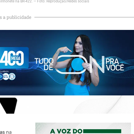
inhonete na BR-422. — Foto: Reprodução/Redes sociais
s a publicidade
tas
na