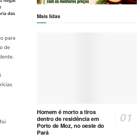
o ilegal
e
ria das
Mais lidas
do para
o de
dente.
i
ícias
Homem é morto a tiros
dentro de residência em
foi
Porto de Moz, no oeste do
Pará