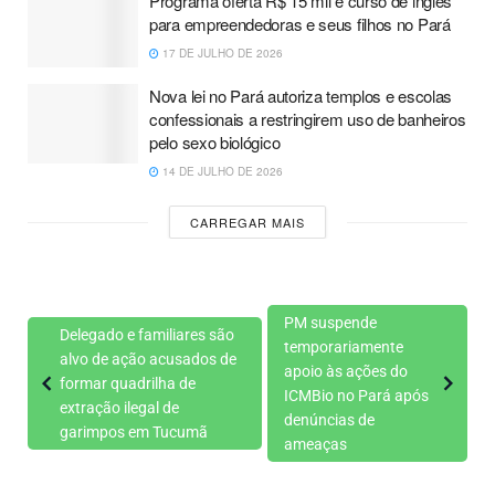
Programa oferta R$ 15 mil e curso de inglês
para empreendedoras e seus filhos no Pará
17 DE JULHO DE 2026
Nova lei no Pará autoriza templos e escolas
confessionais a restringirem uso de banheiros
pelo sexo biológico
14 DE JULHO DE 2026
CARREGAR MAIS
PM suspende
Delegado e familiares são
temporariamente
alvo de ação acusados de
apoio às ações do
formar quadrilha de
ICMBio no Pará após
extração ilegal de
denúncias de
garimpos em Tucumã
ameaças