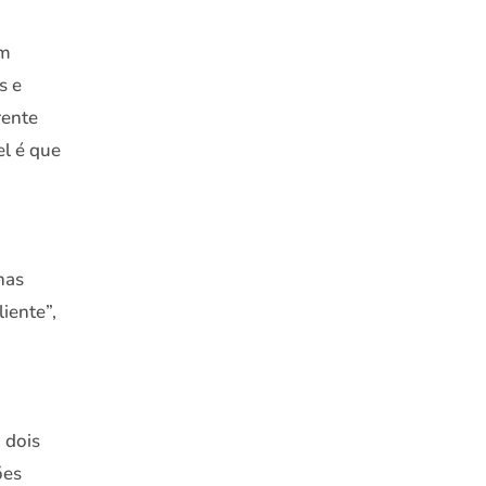
em
s e
rente
el é que
nas
iente”,
 dois
ões