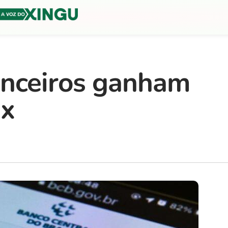
anceiros ganham
ix