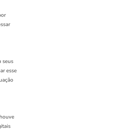
por
essar
m seus
gar esse
guação
 houve
itais