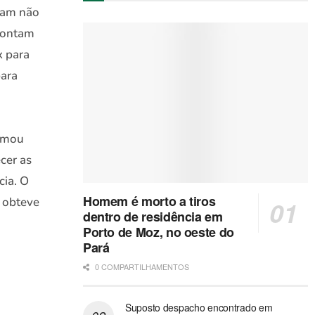
ram não
 contam
x para
para
irmou
cer as
cia. O
Homem é morto a tiros
o obteve
dentro de residência em
Porto de Moz, no oeste do
Pará
0 COMPARTILHAMENTOS
Suposto despacho encontrado em