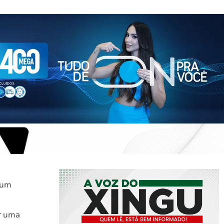
 um
r uma