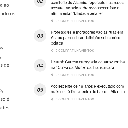
cemitério de Altamira repercute nas redes
a ao
sociais; moradora diz reconhecer foto e
afirma estar “blindada pela fé”
ando os
0 COMPARTILHAMENTOS
Professores e moradores vão às ruas em
Anapu para cobrar definição sobre crise
política
os
0 COMPARTILHAMENTOS
,
Uruará: Carreta carregada de arroz tomba
as de
na “Curva da Morte” da Transuruará
0 COMPARTILHAMENTOS
Adolescente de 16 anos é executado com
o,
mais de 10 tiros dentro de bar em Altamira
sso é
0 COMPARTILHAMENTOS
audes