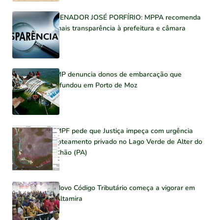
SENADOR JOSÉ PORFÍRIO: MPPA recomenda
mais transparência à prefeitura e câmara
MP denuncia donos de embarcação que
afundou em Porto de Moz
MPF pede que Justiça impeça com urgência
loteamento privado no Lago Verde de Alter do
Chão (PA)
Novo Código Tributário começa a vigorar em
Altamira