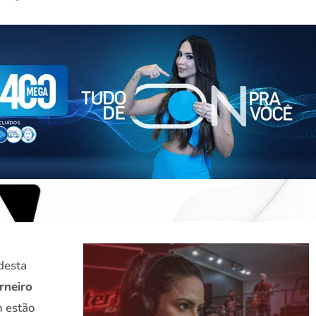
desta
rneiro
 estão