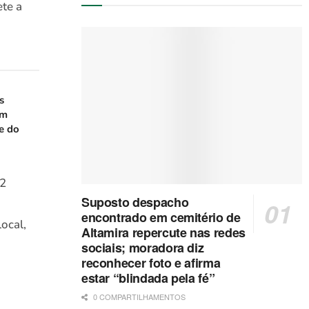
te a
s
em
e do
22
Suposto despacho
encontrado em cemitério de
ocal,
Altamira repercute nas redes
sociais; moradora diz
reconhecer foto e afirma
estar “blindada pela fé”
0 COMPARTILHAMENTOS