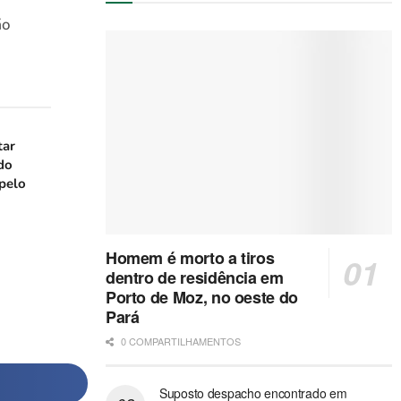
ão
tar
 do
pelo
Homem é morto a tiros
dentro de residência em
Porto de Moz, no oeste do
Pará
0 COMPARTILHAMENTOS
Suposto despacho encontrado em