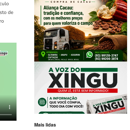
culo
sto de
ro
Mais lidas