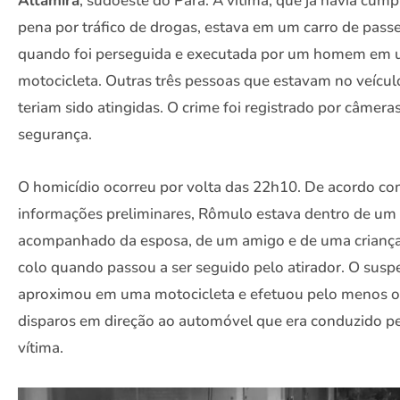
Altamira
, sudoeste do Pará. A vítima, que já havia cump
pena por tráfico de drogas, estava em um carro de pass
quando foi perseguida e executada por um homem em
motocicleta. Outras três pessoas que estavam no veícul
teriam sido atingidas. O crime foi registrado por câmera
segurança.
O homicídio ocorreu por volta das 22h10. De acordo co
informações preliminares, Rômulo estava dentro de um 
acompanhado da esposa, de um amigo e de uma crianç
colo quando passou a ser seguido pelo atirador. O suspe
aproximou em uma motocicleta e efetuou pelo menos o
disparos em direção ao automóvel que era conduzido p
vítima.