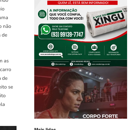
rido
eio
 uma
o não
s de
m as
carro
a de
ito se
ito
ela
Mais lidas