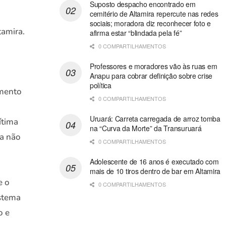
Suposto despacho encontrado em
cemitério de Altamira repercute nas redes
sociais; moradora diz reconhecer foto e
amira.
afirma estar “blindada pela fé”
0 COMPARTILHAMENTOS
Professores e moradores vão às ruas em
Anapu para cobrar definição sobre crise
política
omento
0 COMPARTILHAMENTOS
Uruará: Carreta carregada de arroz tomba
ítima
na “Curva da Morte” da Transuruará
da não
0 COMPARTILHAMENTOS
Adolescente de 16 anos é executado com
mais de 10 tiros dentro de bar em Altamira
e o
0 COMPARTILHAMENTOS
istema
o e