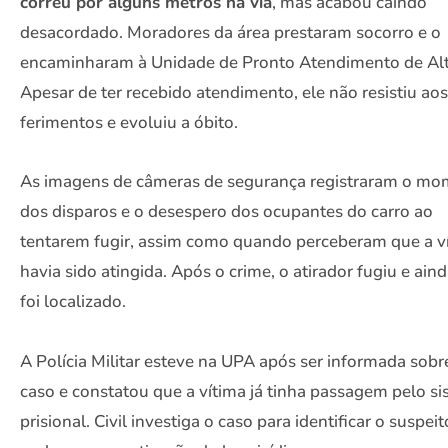
correu por alguns metros na via
, mas acabou caindo
desacordado. Moradores da área prestaram socorro e o
encaminharam à Unidade de Pronto Atendimento de Alt
Apesar de ter recebido atendimento, ele não resistiu aos
ferimentos e evoluiu a óbito.
As imagens de câmeras de segurança registraram o m
dos disparos e o desespero dos ocupantes do carro ao
tentarem fugir, assim como quando perceberam que a v
havia sido atingida. Após o crime, o atirador fugiu e ain
foi localizado.
A Polícia Militar esteve na UPA após ser informada sobr
caso e constatou que a vítima já tinha passagem pelo s
prisional. Civil investiga o caso para identificar o suspeit