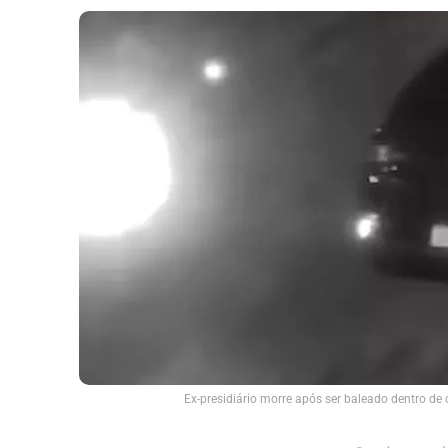
Ex-presidiário morre após ser baleado dentro de 