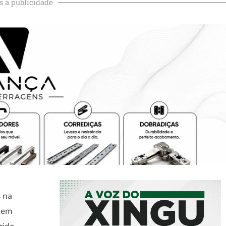
s a publicidade
s
na
, em