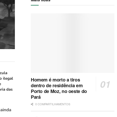
icula
o ilegal
Homem é morto a tiros
e
dentro de residência em
ria das
Porto de Moz, no oeste do
Pará
0 COMPARTILHAMENTOS
 ainda