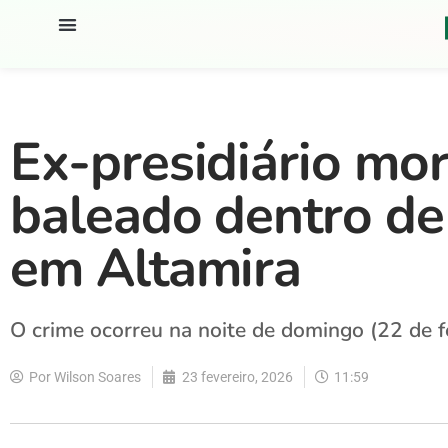
Ex-presidiário mor
baleado dentro de
em Altamira
O crime ocorreu na noite de domingo (22 de f
Por
Wilson Soares
23 fevereiro, 2026
11:59