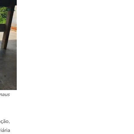
maus
ação,
iária