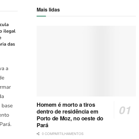
Mais lidas
icula
o ilegal
e
ria das
va a
de
ormar
da
Homem é morto a tiros
a base
dentro de residência em
ento
Porto de Moz, no oeste do
Pará.
Pará
0 COMPARTILHAMENTOS