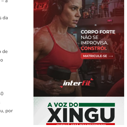
 – a
s da
o de
ão
40
s
u, por