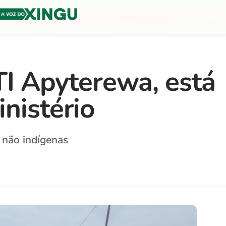
TI Apyterewa, está
nistério
 não indígenas