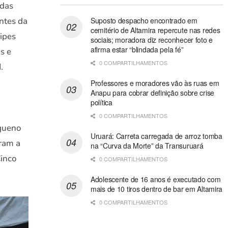
ídas
entes da
Suposto despacho encontrado em
cemitério de Altamira repercute nas redes
ipes
sociais; moradora diz reconhecer foto e
afirma estar “blindada pela fé”
s e
0 COMPARTILHAMENTOS
.
Professores e moradores vão às ruas em
Anapu para cobrar definição sobre crise
política
0 COMPARTILHAMENTOS
equeno
Uruará: Carreta carregada de arroz tomba
aram a
na “Curva da Morte” da Transuruará
Cinco
0 COMPARTILHAMENTOS
Adolescente de 16 anos é executado com
mais de 10 tiros dentro de bar em Altamira
0 COMPARTILHAMENTOS