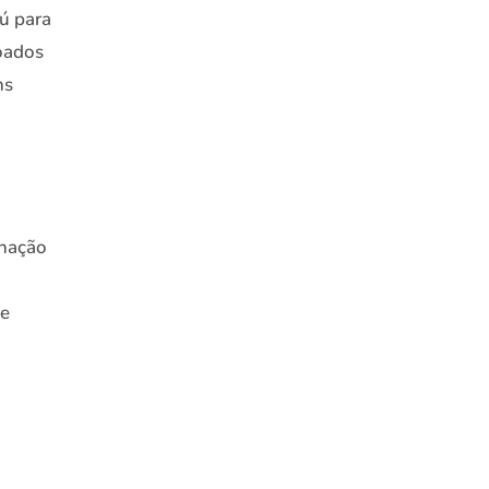
gú para
doados
ns
inação
de