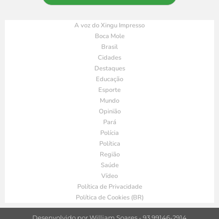
A voz do Xingu Impresso
Boca Mole
Brasil
Cidades
Destaques
Educação
Esporte
Mundo
Opinião
Pará
Polícia
Política
Região
Saúde
Vídeo
Política de Privacidade
Política de Cookies (BR)
Desenvolvido por William Soares - 93 99146-2914