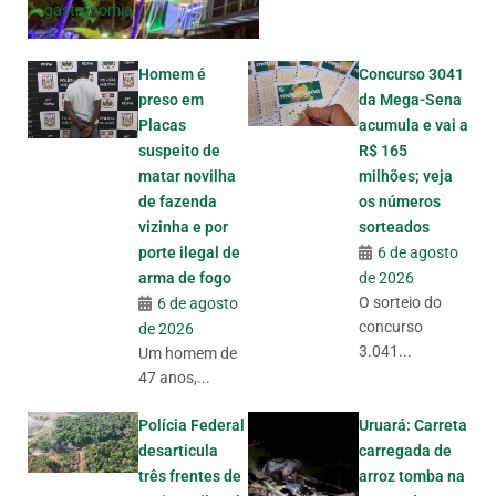
gastronomia...
Homem é
Concurso 3041
preso em
da Mega-Sena
Placas
acumula e vai a
suspeito de
R$ 165
matar novilha
milhões; veja
de fazenda
os números
vizinha e por
sorteados
porte ilegal de
6 de agosto
arma de fogo
de 2026
O sorteio do
6 de agosto
concurso
de 2026
3.041...
Um homem de
47 anos,...
Polícia Federal
Uruará: Carreta
desarticula
carregada de
três frentes de
arroz tomba na