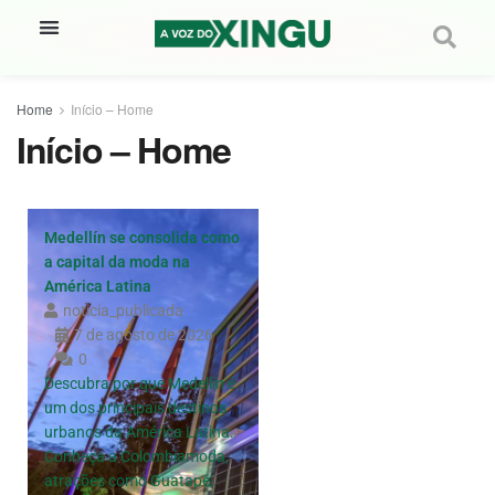
Home
Início – Home
Início – Home
Medellín se consolida como
a capital da moda na
América Latina
noticia_publicada
7 de agosto de 2026
0
Descubra por que Medellín é
um dos principais destinos
urbanos da América Latina.
Conheça a Colombiamoda,
atrações como Guatapé,