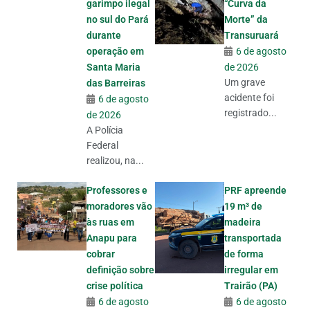
garimpo ilegal
“Curva da
no sul do Pará
Morte” da
durante
Transuruará
operação em
6 de agosto
Santa Maria
de 2026
Um grave
das Barreiras
acidente foi
6 de agosto
registrado...
de 2026
A Polícia
Federal
realizou, na...
Professores e
PRF apreende
moradores vão
19 m³ de
às ruas em
madeira
Anapu para
transportada
cobrar
de forma
definição sobre
irregular em
crise política
Trairão (PA)
6 de agosto
6 de agosto