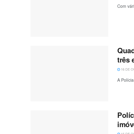
Com vári
Quadr
três 
16 DE O
A Políci
Polí
imóv
16 DE O