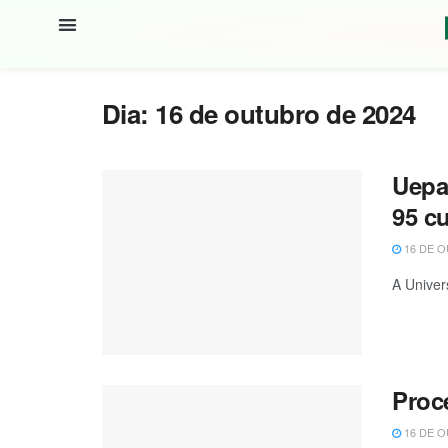
Dia:
16 de outubro de 2024
Uepa
95 c
16 DE O
A Univer
Proce
16 DE O