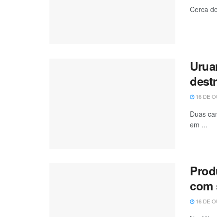
Cerca de
Urua
dest
16 DE O
Duas cam
em ...
Prod
com 
16 DE O