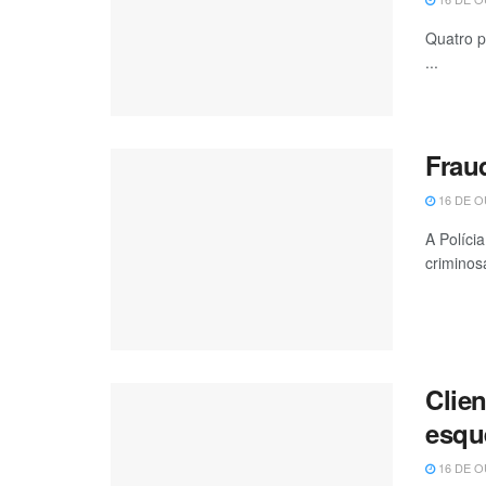
Quatro p
...
Frau
16 DE O
A Políci
criminos
Clien
esqu
16 DE O