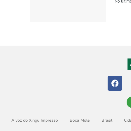
No últim
A voz do Xingu Impresso
Boca Mole
Brasil
Cid