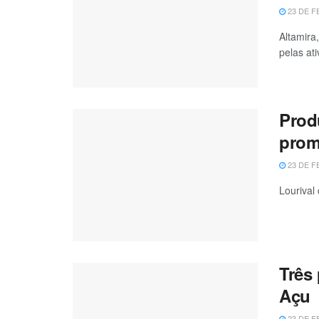
23 DE F
Altamira
pelas ati
Prod
prom
23 DE F
Lourival
Três
Açu
23 DE F