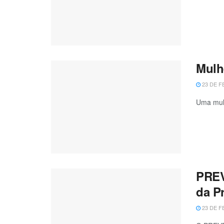
Mulh
23 DE F
Uma mulh
PREV
da P
23 DE F