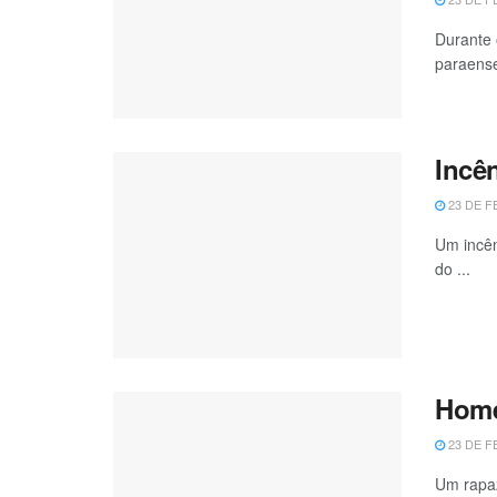
Durante 
paraense,
Incê
23 DE F
Um incên
do ...
Home
23 DE F
Um rapaz