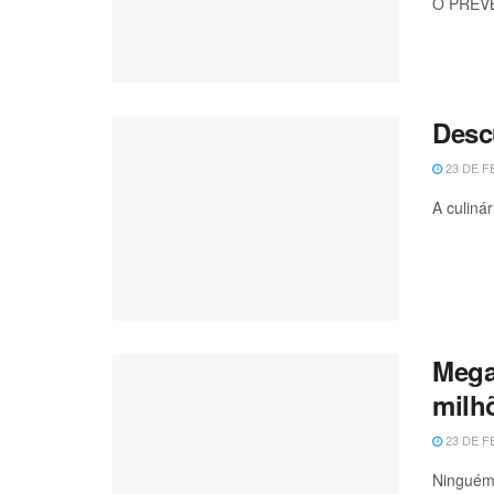
O PREVBa
Desc
23 DE F
A culiná
Mega
milh
23 DE F
Ninguém 