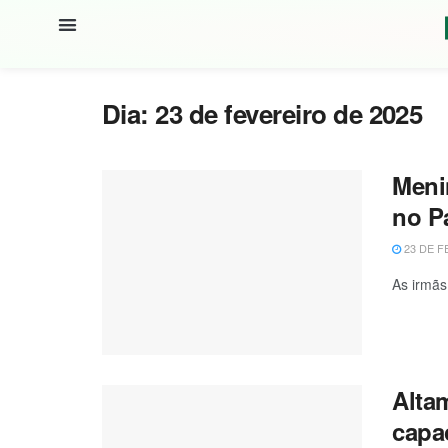
Dia:
23 de fevereiro de 2025
Meni
no P
23 DE F
As irmãs
Alta
capac