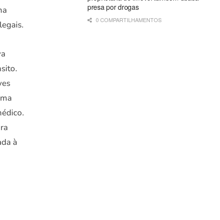
presa por drogas
ma
0 COMPARTILHAMENTOS
legais.
va
sito.
ves
 Uma
médico.
ara
ada à