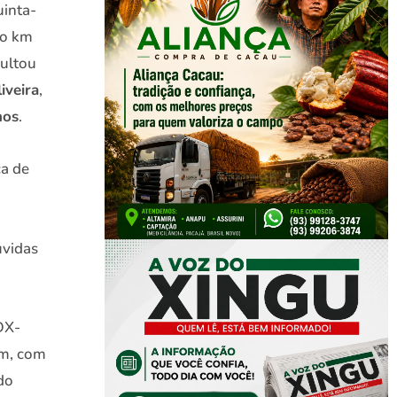
uinta-
no km
sultou
iveira
,
nos
.
ça de
uvidas
DX-
ém, com
do