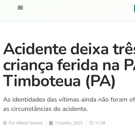
Acidente deixa tr
criança ferida na
Timboteua (PA)
As identidades das vítimas ainda não foram ofi
as circunstâncias do acidente.
Por
Wilson Soares
13 junho, 2025
11:38