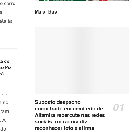
o carro
Mais lidas
a
ala às
ta de
so Pix
rá
uas
Suposto despacho
m no
encontrado em cemitério de
aram
Altamira repercute nas redes
. A
sociais; moradora diz
reconhecer foto e afirma
 do