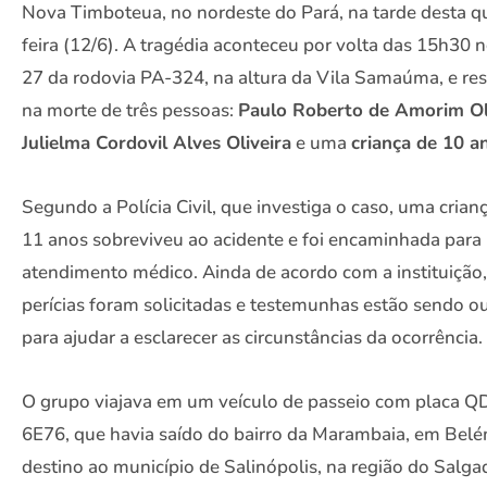
Nova Timboteua, no nordeste do Pará, na tarde desta q
feira (12/6). A tragédia aconteceu por volta das 15h30 
27 da rodovia PA-324, na altura da Vila Samaúma, e re
na morte de três pessoas:
Paulo Roberto de Amorim Ol
Julielma Cordovil Alves Oliveira
e uma
criança de 10 a
Segundo a Polícia Civil, que investiga o caso, uma crian
11 anos sobreviveu ao acidente e foi encaminhada para
atendimento médico. Ainda de acordo com a instituição,
perícias foram solicitadas e testemunhas estão sendo o
para ajudar a esclarecer as circunstâncias da ocorrência.
O grupo viajava em um veículo de​ passeio com placa Q
6E76, que havia saído do bairro da Marambaia, em Bel
destino ao município de Salinópolis, na região do Salga