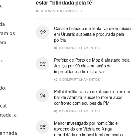
estar “blindada pela fé”
o.
0 COMPARTILHAMENTOS
 da
Casal é baleado em tentativa de homicídio
aram os
em Uruará; suspeita é procurada pela
polícia
ara
0 COMPARTILHAMENTOS
Prefeito de Porto de Moz é afastado pela
lo
Justiça por 90 dias em ação de
improbidade administrativa
0 COMPARTILHAMENTOS
do.
Policial militar é alvo de ataque a tiros em
bar de Altamira; suspeito morre após
confronto com equipes da PM
cal
0 COMPARTILHAMENTOS
atada, a
Menor investigado por homicídio é
apreendido em Vitória do Xingu;
panhada
proprietária do imóvel também acaba