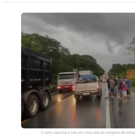
O carro capotou e caiu em uma vala às margens da rodov