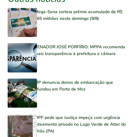
Mega-Sena sorteia prêmio acumulado de R$
165 milhões neste domingo (9/8)
SENADOR JOSÉ PORFÍRIO: MPPA recomenda
mais transparência à prefeitura e câmara
MP denuncia donos de embarcação que
afundou em Porto de Moz
MPF pede que Justiça impeça com urgência
loteamento privado no Lago Verde de Alter do
Chão (PA)