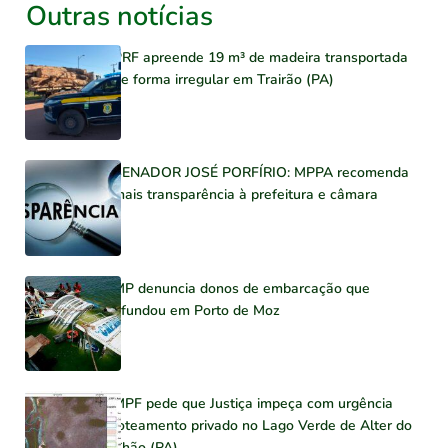
Outras notícias
PRF apreende 19 m³ de madeira transportada
de forma irregular em Trairão (PA)
SENADOR JOSÉ PORFÍRIO: MPPA recomenda
mais transparência à prefeitura e câmara
MP denuncia donos de embarcação que
afundou em Porto de Moz
MPF pede que Justiça impeça com urgência
loteamento privado no Lago Verde de Alter do
Chão (PA)