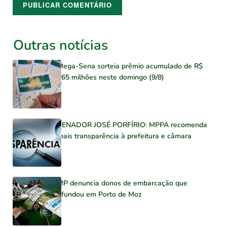
Outras notícias
Mega-Sena sorteia prêmio acumulado de R$
165 milhões neste domingo (9/8)
SENADOR JOSÉ PORFÍRIO: MPPA recomenda
mais transparência à prefeitura e câmara
MP denuncia donos de embarcação que
afundou em Porto de Moz