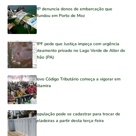
MP denuncia donos de embarcação que
afundou em Porto de Moz
MPF pede que Justiça impeça com urgência
loteamento privado no Lago Verde de Alter do
Chão (PA)
Novo Código Tributário começa a vigorar em
Altamira
População pode se cadastrar para trocar de
geladeiras a partir desta terça-feira