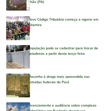
Chão (PA)
Novo Código Tributário começa a vigorar em
Altamira
População pode se cadastrar para trocar de
geladeiras a partir desta terça-feira
Maconha é droga mais apreendida nas
estradas federais do Pará
Licenciamento e audiência sobre complexo
hidrelétrico em Rurópolis devem ser