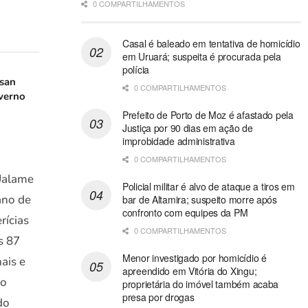
0 COMPARTILHAMENTOS
Casal é baleado em tentativa de homicídio
em Uruará; suspeita é procurada pela
polícia
san
0 COMPARTILHAMENTOS
verno
Prefeito de Porto de Moz é afastado pela
Justiça por 90 dias em ação de
improbidade administrativa
0 COMPARTILHAMENTOS
 Ualame
Policial militar é alvo de ataque a tiros em
ano de
bar de Altamira; suspeito morre após
confronto com equipes da PM
rícias
0 COMPARTILHAMENTOS
s 87
Menor investigado por homicídio é
nais e
apreendido em Vitória do Xingu;
 o
proprietária do imóvel também acaba
presa por drogas
do