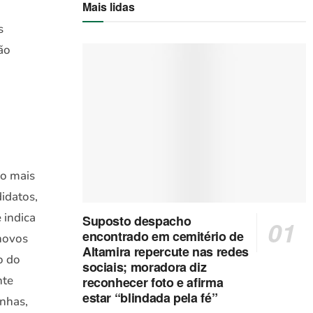
Mais lidas
s
ão
o mais
idatos,
 indica
Suposto despacho
encontrado em cemitério de
novos
Altamira repercute nas redes
o do
sociais; moradora diz
nte
reconhecer foto e afirma
estar “blindada pela fé”
enhas,