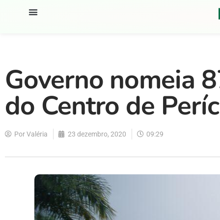
Governo nomeia 87
do Centro de Períc
Por
Valéria
23 dezembro, 2020
09:29