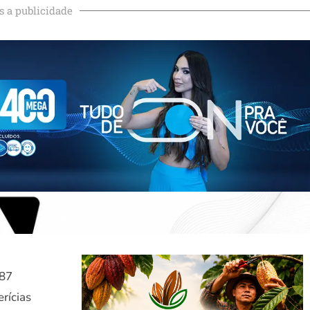
s a publicidade
 87
rícias