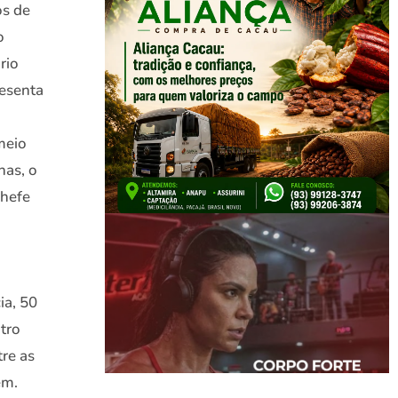
os de
o
rio
resenta
meio
has, o
chefe
ia, 50
atro
tre as
ém.