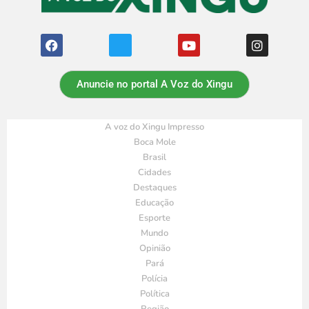
Anuncie no portal A Voz do Xingu
A voz do Xingu Impresso
Boca Mole
Brasil
Cidades
Destaques
Educação
Esporte
Mundo
Opinião
Pará
Polícia
Política
Região