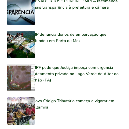
SENADOR JOSÉ PORFÍRIO: MPPA recomenda
mais transparência à prefeitura e câmara
MP denuncia donos de embarcação que
afundou em Porto de Moz
MPF pede que Justiça impeça com urgência
loteamento privado no Lago Verde de Alter do
Chão (PA)
Novo Código Tributário começa a vigorar em
Altamira