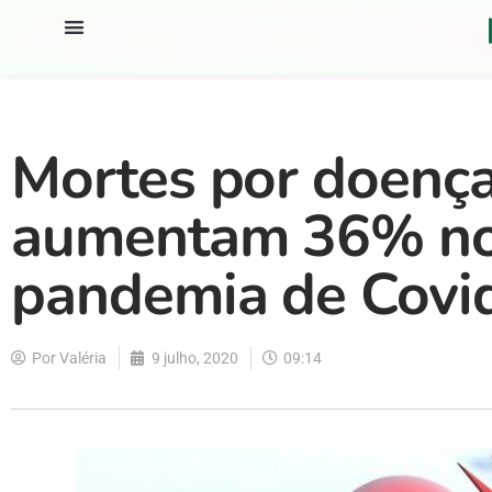
Mortes por doença
aumentam 36% no
pandemia de Covi
Por
Valéria
9 julho, 2020
09:14