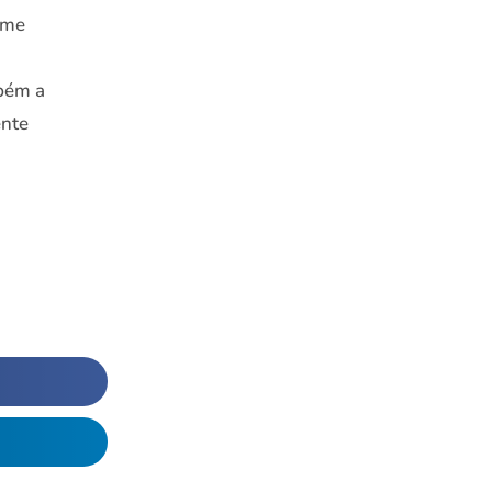
 me
mbém a
ente