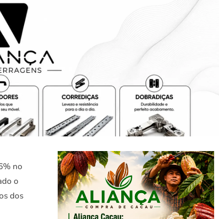
36% no
ado o
os dos