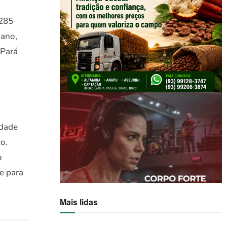
 285
 ano,
 Pará
idade
o.
o
e para
Mais lidas