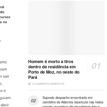
ral
 do
cursos
ão no
e
Homem é morto a tiros
arto
dentro de residência em
abam
Porto de Moz, no oeste do
 sair
Pará
o,
0 COMPARTILHAMENTOS
e ir
eguiam
Suposto despacho encontrado em
cemitério de Altamira repercute nas redes
abrir
sociais; moradora diz reconhecer foto e