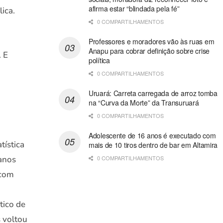
afirma estar “blindada pela fé”
ica.
0 COMPARTILHAMENTOS
Professores e moradores vão às ruas em
Anapu para cobrar definição sobre crise
 E
política
0 COMPARTILHAMENTOS
Uruará: Carreta carregada de arroz tomba
na “Curva da Morte” da Transuruará
0 COMPARTILHAMENTOS
Adolescente de 16 anos é executado com
tística
mais de 10 tiros dentro de bar em Altamira
 anos
0 COMPARTILHAMENTOS
 com
tico de
s voltou