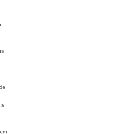
m
te
 de
 a
 em