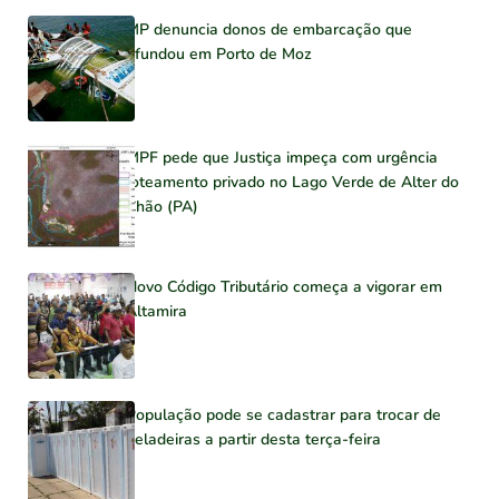
MP denuncia donos de embarcação que
afundou em Porto de Moz
MPF pede que Justiça impeça com urgência
loteamento privado no Lago Verde de Alter do
Chão (PA)
Novo Código Tributário começa a vigorar em
Altamira
População pode se cadastrar para trocar de
geladeiras a partir desta terça-feira