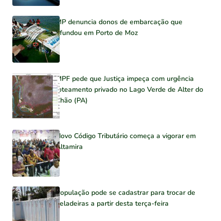
MP denuncia donos de embarcação que
afundou em Porto de Moz
MPF pede que Justiça impeça com urgência
loteamento privado no Lago Verde de Alter do
Chão (PA)
Novo Código Tributário começa a vigorar em
Altamira
População pode se cadastrar para trocar de
geladeiras a partir desta terça-feira