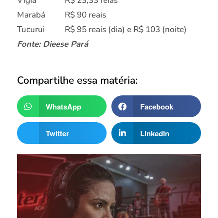
Vigia
R$ 23,33 reias
Marabá
R$ 90 reais
Tucurui
R$ 95 reais (dia) e R$ 103 (noite)
Fonte: Dieese Pará
Compartilhe essa matéria:
WhatsApp
Facebook
Twitter
LinkedIn