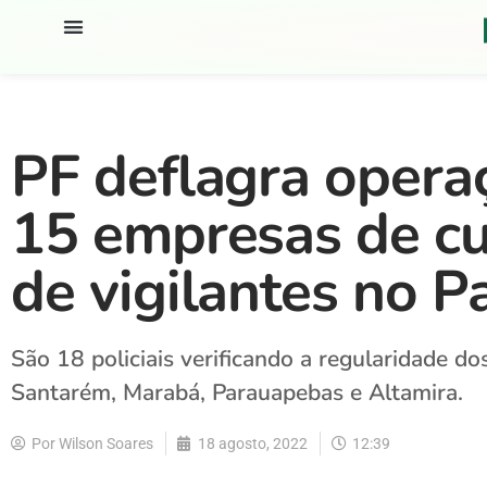
PF deflagra operaç
15 empresas de cu
de vigilantes no P
São 18 policiais verificando a regularidade d
Santarém, Marabá, Parauapebas e Altamira.
Por
Wilson Soares
18 agosto, 2022
12:39