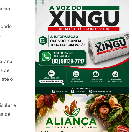
zação
ridade
,
orar a
os de
 até o
icular e
ma de