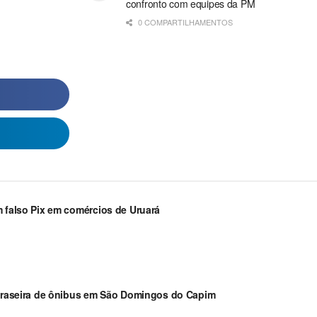
confronto com equipes da PM
0 COMPARTILHAMENTOS
m falso Pix em comércios de Uruará
a traseira de ônibus em São Domingos do Capim