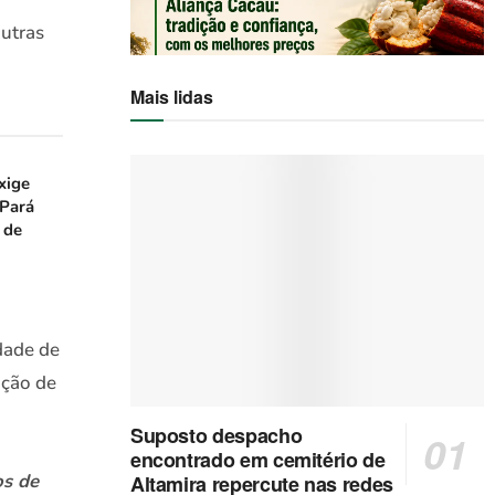
outras
Mais lidas
xige
 Pará
 de
dade de
ação de
Suposto despacho
encontrado em cemitério de
os de
Altamira repercute nas redes