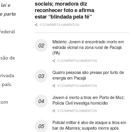
sociais; moradora diz
lei e
reconhecer foto e afirma
e parte
estar “blindada pela fé”
a
0 COMPARTILHAMENTOS
Federal
Mistério: Jovem é encontrado morto em
estrada vicinal na zona rural de Pacajá
(PA)
isão de
0 COMPARTILHAMENTOS
Quatro pessoas são presas por furto de
rivada
energia em Pacajá
 país.
0 COMPARTILHAMENTOS
Jovem é morto a tiros em Porto de Moz;
 com
Polícia Civil investiga homicídio
0 COMPARTILHAMENTOS
Policial militar é alvo de ataque a tiros em
bar de Altamira; suspeito morre após