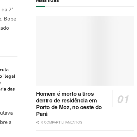
 da 7ª
e, Bope
tado
icula
o ilegal
e
ria das
Homem é morto a tiros
dentro de residência em
Porto de Moz, no oeste do
culava
Pará
bre a
0 COMPARTILHAMENTOS