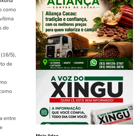
pixuna
do como
vítima
s do
(16/5),
ito de
como
 como
a entre
de
Mais lidas