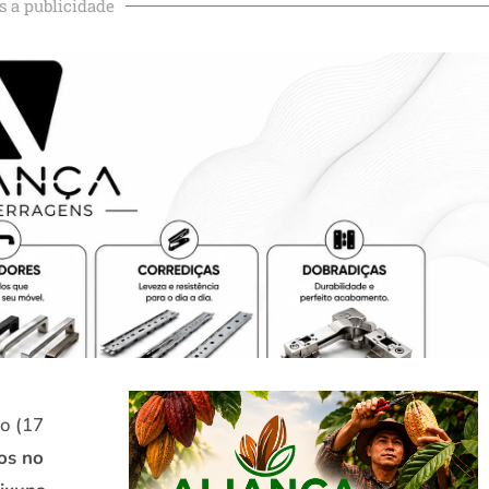
s a publicidade
go (17
os no