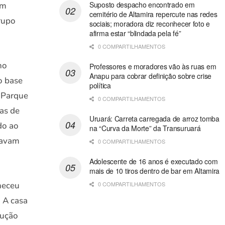
Suposto despacho encontrado em
em
cemitério de Altamira repercute nas redes
grupo
sociais; moradora diz reconhecer foto e
afirma estar “blindada pela fé”
0 COMPARTILHAMENTOS
no
Professores e moradores vão às ruas em
Anapu para cobrar definição sobre crise
o base
política
a Parque
0 COMPARTILHAMENTOS
ras de
Uruará: Carreta carregada de arroz tomba
do ao
na “Curva da Morte” da Transuruará
tavam
0 COMPARTILHAMENTOS
Adolescente de 16 anos é executado com
mais de 10 tiros dentro de bar em Altamira
0 COMPARTILHAMENTOS
neceu
. A casa
cução