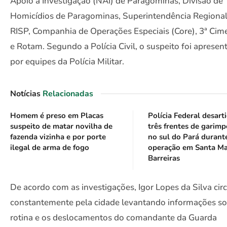
Apoio à Investigação (NAI) de Paragominas, Divisão de
Homicídios de Paragominas, Superintendência Regional
RISP, Companhia de Operações Especiais (Core), 3ª Cim
e Rotam. Segundo a Polícia Civil, o suspeito foi apresen
por equipes da Polícia Militar.
Notícias
Relacionadas
Homem é preso em Placas
Polícia Federal desart
suspeito de matar novilha de
três frentes de garimp
fazenda vizinha e por porte
no sul do Pará durant
ilegal de arma de fogo
operação em Santa Ma
Barreiras
De acordo com as investigações, Igor Lopes da Silva cir
constantemente pela cidade levantando informações so
rotina e os deslocamentos do comandante da Guarda