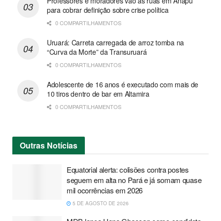
Professores e moradores vão às ruas em Anapu
para cobrar definição sobre crise política
0 COMPARTILHAMENTOS
Uruará: Carreta carregada de arroz tomba na
“Curva da Morte” da Transuruará
0 COMPARTILHAMENTOS
Adolescente de 16 anos é executado com mais de
10 tiros dentro de bar em Altamira
0 COMPARTILHAMENTOS
Outras
Notícias
Equatorial alerta: colisões contra postes
seguem em alta no Pará e já somam quase
mil ocorrências em 2026
5 DE AGOSTO DE 2026