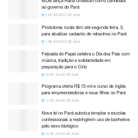
MDB lança Hana Ghassan como candidata
ao governo do Pará
2 DE AGOSTO DE 2026
Produtores rurais têm até segunda-feira, 3,
para atualizar cadastro de rebanhos no Pará
1 DE AGOSTO DE 2026
Feijoada do Papai celebra o Dia dos Pais com
música, tradição e solidariedade em
preparação para o Círio
29 DE JULHO DE 2026
Programa oferta R$ 15 mil e curso de inglês
para empreendedoras e seus filhos no Pará
17 DE JULHO DE 2026
Nova lei no Pará autoriza templos e escolas
confessionais a restringirem uso de banheiros
pelo sexo biológico
14 DE JULHO DE 2026