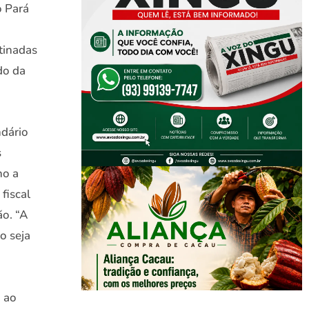
o Pará
tinadas
do da
ndário
s
no a
fiscal
o. “A
o seja
a ao