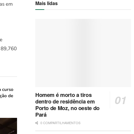
Mais lidas
ias em
de
$ 89,760
a curso
Homem é morto a tiros
ação de
dentro de residência em
Porto de Moz, no oeste do
Pará
0 COMPARTILHAMENTOS