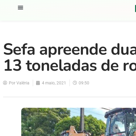
Sefa apreende dua
13 toneladas de 
Por
Valéria
4 maio, 2021
09:50