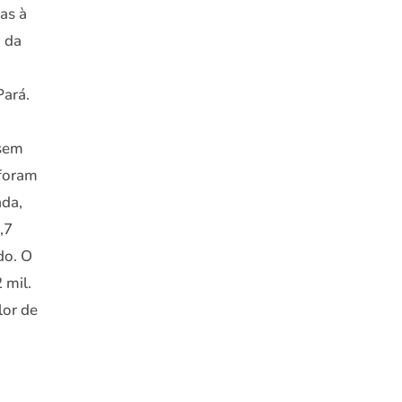
as à
o da
Pará.
 sem
 foram
ada,
,7
do. O
 mil.
lor de