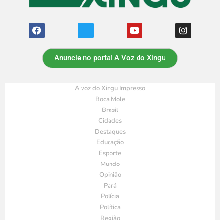
Anuncie no portal A Voz do Xingu
A voz do Xingu Impresso
Boca Mole
Brasil
Cidades
Destaques
Educação
Esporte
Mundo
Opinião
Pará
Polícia
Política
Região